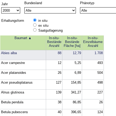
Bundesland
Phänotyp
Jahr
Erhaltungsform
in situ
ex situ
Saatgutlagerung
Baumart
In-situ-
In-situ-
In-situ-
Bestände
Bestände
Einzelbäume
Anzahl
Fläche [ha]
Anzahl
Abies alba
88
12,79
1.708
Acer campestre
12
5,25
493
Acer platanoides
26
6,89
504
Acer pseudoplatanus
127
154,85
498
Alnus glutinosa
139
341,27
227
Betula pendula
38
86,85
26
Betula pubescens
40
396,65
124