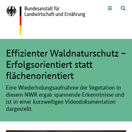
Zum Seiteninhalt
Zur Suche
Zur Hauptnavigation
Zur Metanavigation
Zur Fußnavigation
Menü
Suc
Hier beginnt der Hauptinhalt dieser Seite
Effizienter Waldnaturschutz –
Erfolgsorientiert statt
flächenorientiert
Eine Wiederholungsaufnahme der Vegetation in
diesem NWR ergab spannende Erkenntnisse und
ist in einer kurzweiligen Videodokumentation
dargestellt.