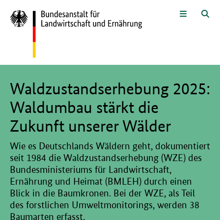
Zum Seiteninhalt
Zur Suche
Zur Hauptnavigation
Zur Metanavigation
Zur Fußnavigation
Menü
Suc
Hier beginnt der Hauptinhalt dieser Seite
Waldzustandserhebung 2025:
Waldumbau stärkt die
Zukunft unserer Wälder
Wie es Deutschlands Wäldern geht, dokumentiert
seit 1984 die Waldzustandserhebung (WZE) des
Bundesministeriums für Landwirtschaft,
Ernährung und Heimat (BMLEH) durch einen
Blick in die Baumkronen. Bei der WZE, als Teil
des forstlichen Umweltmonitorings, werden 38
Baumarten erfasst.