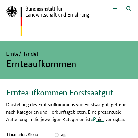
Zum Seiteninhalt
Zur Suche
Zur Hauptnavigation
Zur Metanavigation
Zur Unternavigation
Zur Fußnavigation
Menü
Suc
Hier beginnt der Hauptinhalt dieser Seite
Ernte/Handel
Ernteaufkommen
Ernteaufkommen Forstsaatgut
Darstellung des Ernteaufkommens von Forstsaatgut, getrennt
nach Kategorien und Herkunftsgebieten. Eine prozentuale
Aufteilung in die jeweiligen Kategorien ist
hier
verfügbar.