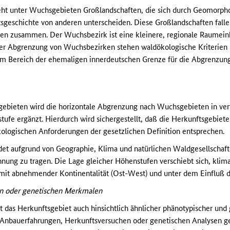
teht unter Wuchsgebieten Großlandschaften, die sich durch Geomorpho
sgeschichte von anderen unterscheiden. Diese Großlandschaften falle
n zusammen. Der Wuchsbezirk ist eine kleinere, regionale Raumeinh
der Abgrenzung von Wuchsbezirken stehen waldökologische Kriterien
im Bereich der ehemaligen innerdeutschen Grenze für die Abgrenzung
ebieten wird die horizontale Abgrenzung nach Wuchsgebieten in vert
ufe ergänzt. Hierdurch wird sichergestellt, daß die Herkunftsgebiete 
kologischen Anforderungen der gesetzlichen Definition entsprechen.
idet aufgrund von Geographie, Klima und natürlichen Waldgesellscha
ng zu tragen. Die Lage gleicher Höhenstufen verschiebt sich, klim
 mit abnehmender Kontinentalität (Ost-West) und unter dem Einfluß
en oder genetischen Merkmalen
st das Herkunftsgebiet auch hinsichtlich ähnlicher phänotypischer un
 Anbauerfahrungen, Herkunftsversuchen oder genetischen Analysen 