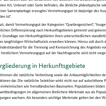
ten Art, Unterart oder Sorte befinden, die ähnliche phänotypische o
 einer Samenplantage erzeugtes Vermehrungsgut ist dasjenige des Aus
n ist".
t, damit Vermehrungsgut der Kategorien "Quellengesichert", "Ausgew
ürlichen Differenzierung nach Herkunftsgebieten getrennt und gekenn
der Grundlage von Herkunftsgebieten ihren unterschiedlichen standör
 langfristigen Wirtschaftsziels erwerben können. Hierzu soll durch d
indeststandard für die Trennung und Kennzeichnung des Angebots v
forstlichem Vermehrungsgut auf der Nachfrageseite wird nicht vor
rgliederung in Herkunftsgebiete
timmen die natürliche Verbreitung sowie die Anbaumöglichkeiten d
aktoren dar. Die natürliche Selektion wirkt nicht nur auf autochthone
 einheimischen wie fremdländischen Baumarten. Populationen bilden 
eltbedingungen im allgemeinen ähnlichere Merkmale aus als Populat
gungen wachsen. Als besonders wichtige Merkmale gelten bei den 