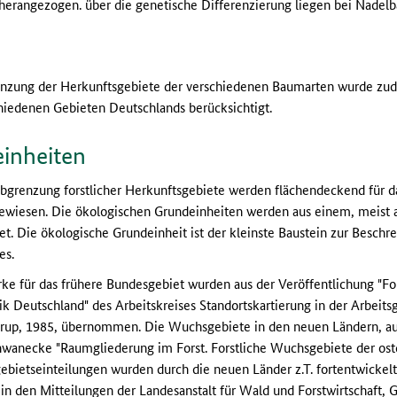
erangezogen. über die genetische Differenzierung liegen bei Nadelb
renzung der Herkunftsgebiete der verschiedenen Baumarten wurde zude
iedenen Gebieten Deutschlands berücksichtigt.
inheiten
 Abgrenzung forstlicher Herkunftsgebiete werden flächendeckend für
gewiesen. Die ökologischen Grundeinheiten werden aus einem, meist
t. Die ökologische Grundeinheit ist der kleinste Baustein zur Beschr
es.
e für das frühere Bundesgebiet wurden aus der Veröffentlichung "Fo
 Deutschland" des Arbeitskreises Standortskartierung in der Arbeits
ltrup, 1985, übernommen. Die Wuchsgebiete in den neuen Ländern, au
hwanecke "Raumgliederung im Forst. Forstliche Wuchsgebiete der ost
bietseinteilungen wurden durch die neuen Länder z.T. fortentwickel
 den Mitteilungen der Landesanstalt für Wald und Forstwirtschaft, Go