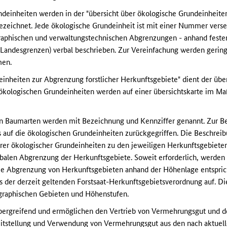
deinheiten werden in der "übersicht über ökologische Grundeinheiten
zeichnet. Jede ökologische Grundeinheit ist mit einer Nummer vers
phischen und verwaltungstechnischen Abgrenzungen - anhand fester I
-/Landesgrenzen) verbal beschrieben. Zur Vereinfachung werden ger
men.
inheiten zur Abgrenzung forstlicher Herkunftsgebiete" dient der über
ökologischen Grundeinheiten werden auf einer übersichtskarte im Maß
en Baumarten werden mit Bezeichnung und Kennziffer genannt. Zur B
s auf die ökologischen Grundeinheiten zurückgegriffen. Die Beschreib
er ökologischer Grundeinheiten zu den jeweiligen Herkunftsgebiete
rbalen Abgrenzung der Herkunftsgebiete. Soweit erforderlich, werden 
ie Abgrenzung von Herkunftsgebieten anhand der Höhenlage entspric
s der derzeit geltenden Forstsaat-Herkunftsgebietsverordnung auf. D
ographischen Gebieten und Höhenstufen.
bergreifend und ermöglichen den Vertrieb von Vermehrungsgut und d
tstellung und Verwendung von Vermehrungsgut aus den nach aktuelle